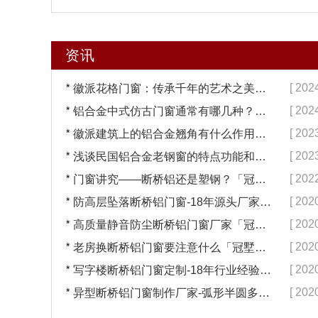
资讯
*
[ 202
徽派花格门窗：传承千年的艺术之美【冠墅阳光】
*
[ 202
铝合金中式仿古门窗通常有哪几种？【冠墅阳光】
*
[ 202
徽派建筑上的铝合金翘角有什么作用？【冠墅阳光】
*
[ 202
浅谈民国铝合金老钢窗的特点功能和日常维护【冠墅阳光】
*
[ 202
门窗讲究——断桥铝还是塑钢？「冠墅阳光」
*
[ 202
防高层坠落断桥铝门窗-18年源头厂家定制「冠墅阳光」
*
[ 202
高质量静音防尘断桥铝门窗厂家「冠墅阳光」
*
[ 202
老房换断桥铝门窗要注意什么「冠墅阳光」
*
[ 202
写字楼断桥铝门窗定制-18年行业经验品质保证「冠墅阳光」
*
[ 202
异型断桥铝门窗制作厂家-弧形半圆多边形门窗定制「冠墅阳光」