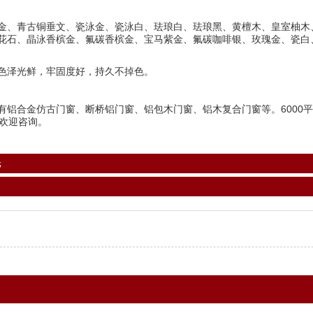
金、青古铜垂文、瓷泳金、瓷泳白、珐琅白、珐琅黑、黄檀木、皇室柚木
花石、晶泳香槟金、氟碳香槟金、宝马紫金、氟碳咖啡银、玫瑰金、瓷白
色泽光鲜，牢固度好，持久不掉色。
铝合金仿古门窗、断桥铝门窗、铝包木门窗、铝木复合门窗等。6000平
欢迎咨询。
光