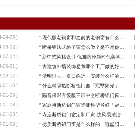
4-09-25 ]
*
现代版老钢窗和之前的老钢窗有什么性能区别【冠墅阳光】
4-06-02 ]
*
断桥铝法式格子窗怎么做？是不是你一直在找的老钢窗「冠墅阳光」
3-07-04 ]
*
新中式风格设计 优雅演绎新时代美学中式门窗【冠墅阳光】
3-05-21 ]
*
古建筑外墙装饰悬鱼哪个工厂做的好？【冠墅阳光】
2-06-17 ]
*
清明过去，夏日临近，安装什么样的门窗最合适呢？「冠墅阳光」
0-01-10 ]
*
什么叫隔热断桥铝门窗「冠墅阳光」
0-01-09 ]
*
隔音保温升级版三层中空断桥铝门窗「冠墅阳光」
0-01-08 ]
*
家庭换断桥铝门窗选哪种型号好「冠墅阳光」
0-01-08 ]
*
寺庙断桥铝门窗定制厂家-抗风易清洁免维护「冠墅阳光」
0-01-08 ]
*
劣质断桥铝门窗是什么样的「冠墅阳光」