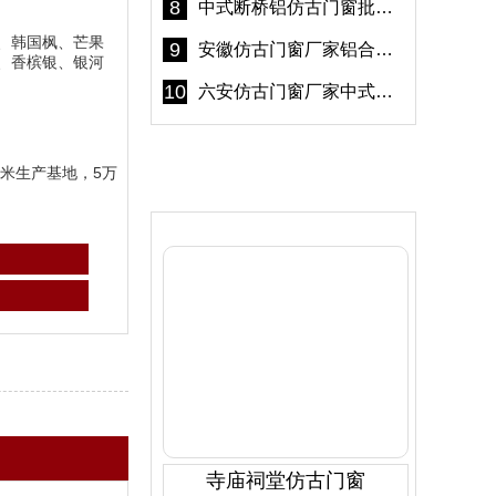
8
中式断桥铝仿古门窗批发 冠墅阳光仿古门窗 6000平米实体工厂
、韩国枫、芒果
9
安徽仿古门窗厂家铝合金仿古门窗批发 免费设计出货快
、香槟银、银河
10
六安仿古门窗厂家中式仿古门窗制作 6000平米源头厂家
米生产基地，5万
产品推荐
寺庙祠堂仿古门窗