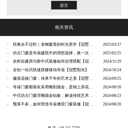
提交
相关资讯
经典永不过时｜老钢窗里的时光美学【冠墅阳
2025/03/27
●
光】
仿古门窗是寺庙建筑中的理想选择，换一次用
2025/02/25
●
终生【冠墅阳光】
农村自建房与新中式装修如何合理搭配【冠墅
2024/11/29
●
阳光】
全铝一站式快速搭建移动寺庙【冠墅阳光】
2024/10/24
●
徽派花格门窗：传承千年的艺术之美【冠墅阳
2024/09/25
●
光】
寺庙门窗都喜欢采用雕刻描金，是锦上添花
2024/09/20
●
吗？【冠墅阳光】
中式仿古门窗浮雕描金铝板：解读传统艺术的
2024/08/23
●
现代精髓【冠墅阳光】
预算不多，如何营造寺庙佛堂门窗装修【冠墅
2024/08/20
●
阳光】
电 话：136-115-77701