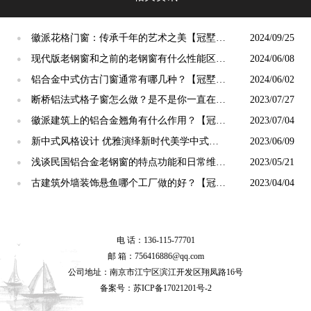
徽派花格门窗：传承千年的艺术之美【冠墅阳
2024/09/25
●
光】
现代版老钢窗和之前的老钢窗有什么性能区别
2024/06/08
●
【冠墅阳光】
铝合金中式仿古门窗通常有哪几种？【冠墅阳
2024/06/02
●
光】
断桥铝法式格子窗怎么做？是不是你一直在找
2023/07/27
●
的老钢窗「冠墅阳光」
徽派建筑上的铝合金翘角有什么作用？【冠墅
2023/07/04
●
阳光】
新中式风格设计 优雅演绎新时代美学中式门
2023/06/09
●
窗【冠墅阳光】
浅谈民国铝合金老钢窗的特点功能和日常维护
2023/05/21
●
【冠墅阳光】
古建筑外墙装饰悬鱼哪个工厂做的好？【冠墅
2023/04/04
●
阳光】
电 话：136-115-77701
邮 箱：756416886@qq.com
公司地址：南京市江宁区滨江开发区翔凤路16号
备案号：
苏ICP备17021201号-2