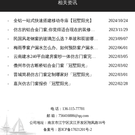
相关资讯
全铝一站式快速搭建移动寺庙【冠墅阳光】
2024/10/24
●
仿古的铝合金门窗,你觉得适合现在的装修吗?
2023/11/29
●
【冠墅阳光】
民国风老钢窗的玻璃怎么选？单玻和双玻哪个
2023/09/07
●
更好？【冠墅阳光】
梅雨季窗户漏水怎么办。如何预防窗户漏水！
2022/06/01
●
「冠墅阳光」
云南建水240平自建房窗纱一体仿古门窗完工
2022/03/05
●
「冠墅阳光」
儋州市仿古断桥铝合金门窗「冠墅阳光」
2022/03/02
●
晋城简易仿古门窗定制哪家好「冠墅阳光」
2022/03/01
●
嘉兴仿古门窗报价「冠墅阳光」
2022/02/28
●
电 话：136-115-77701
邮 箱：756416886@qq.com
公司地址：南京市江宁区滨江开发区翔凤路16号
备案号：
苏ICP备17021201号-2