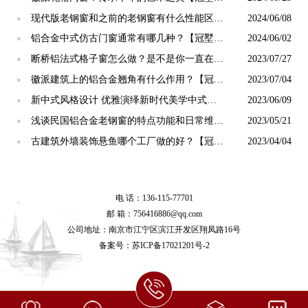
光】
现代版老钢窗和之前的老钢窗有什么性能区别
2024/06/08
●
【冠墅阳光】
铝合金中式仿古门窗通常有哪几种？【冠墅阳
2024/06/02
●
光】
断桥铝法式格子窗怎么做？是不是你一直在找
2023/07/27
●
的老钢窗「冠墅阳光」
徽派建筑上的铝合金翘角有什么作用？【冠墅
2023/07/04
●
阳光】
新中式风格设计 优雅演绎新时代美学中式门
2023/06/09
●
窗【冠墅阳光】
浅谈民国铝合金老钢窗的特点功能和日常维护
2023/05/21
●
【冠墅阳光】
古建筑外墙装饰悬鱼哪个工厂做的好？【冠墅
2023/04/04
●
阳光】
电 话：136-115-77701
邮 箱：756416886@qq.com
公司地址：南京市江宁区滨江开发区翔凤路16号
备案号：
苏ICP备17021201号-2