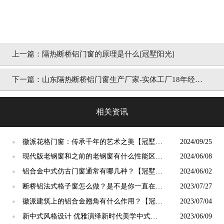
上一篇：
隔热断桥铝门窗的原理是什么[冠墅阳光]
下一篇：
山东隔热断桥铝门窗生产厂家-实体工厂18年经验
[冠墅阳光]
相关资讯
徽派花格门窗：传承千年的艺术之美【冠墅阳
2024/09/25
●
光】
现代版老钢窗和之前的老钢窗有什么性能区别
2024/06/08
●
【冠墅阳光】
铝合金中式仿古门窗通常有哪几种？【冠墅阳
2024/06/02
●
光】
断桥铝法式格子窗怎么做？是不是你一直在找
2023/07/27
●
的老钢窗「冠墅阳光」
徽派建筑上的铝合金翘角有什么作用？【冠墅
2023/07/04
●
阳光】
新中式风格设计 优雅演绎新时代美学中式门
2023/06/09
●