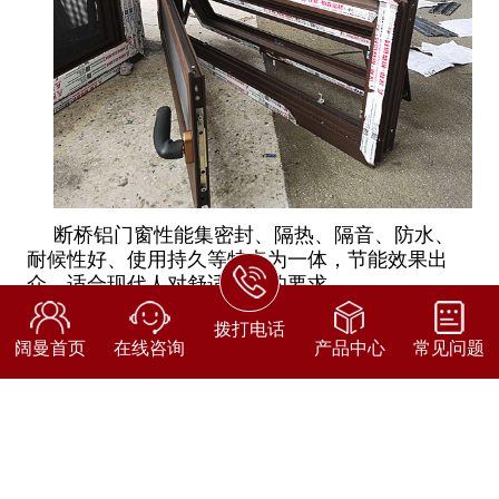
断桥铝门窗性能集密封、隔热、隔音、防水、
耐候性好、使用持久等特点为一体，节能效果出
众，适合现代人对舒适生活的要求。
老房子换断桥铝门窗就找南京阔曼门窗厂，专
拨打电话
阔曼首页
在线咨询
产品中心
常见问题
业生产定做断桥铝门窗18年，5万平自主铝型材基
地原料直供，成本上为客户节约30%差价。纯色、
木纹色等百余种颜色随心定。合作的业主及企业单
位有上万家，包括马钢、中建八局三建、中铁十七
局、中交四局等等。欢迎咨询定做，工厂直销价
格。