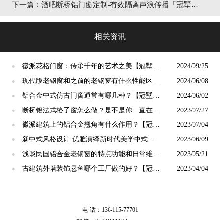
阳光」
下一篇：
酒吧断桥铝门窗定制-有效隔离声浪传播「冠墅阳
光」
相关资讯
徽派花格门窗：传承千年的艺术之美【冠墅阳
2024/09/25
●
光】
现代版老钢窗和之前的老钢窗有什么性能区别
2024/06/08
●
【冠墅阳光】
铝合金中式仿古门窗通常有哪几种？【冠墅阳
2024/06/02
●
光】
断桥铝法式格子窗怎么做？是不是你一直在找
2023/07/27
●
的老钢窗「冠墅阳光」
徽派建筑上的铝合金翘角有什么作用？【冠墅
2023/07/04
●
阳光】
新中式风格设计 优雅演绎新时代美学中式门
2023/06/09
●
窗【冠墅阳光】
浅谈民国铝合金老钢窗的特点功能和日常维护
2023/05/21
●
【冠墅阳光】
古建筑外墙装饰悬鱼哪个工厂做的好？【冠墅
2023/04/04
●
阳光】
电 话：136-115-77701