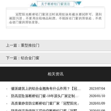
关于断桥铝门窗清洁
冠墅阳光断桥铝门窗清洁时就用软抹布蘸水擦拭即可。遇到
顽固污渍，不要用尖锐物品剐蹭。不能踩在门窗的滑轨处，不然
会使门窗的滑轨变形。
上一篇：
重型推拉门
下一篇：
铝合金门窗
相关资讯
徽派建筑上的铝合金翘角有什么作用？【冠墅
2023/07/04
●
阳光】
防高层坠落断桥铝门窗-18年源头厂家定制
2020/01/10
●
「冠墅阳光」
高质量静音防尘断桥铝门窗厂家「冠墅阳光」
2020/01/09
●
隔音保温升级版三层中空断桥铝门窗「冠墅阳
2020/01/09
●