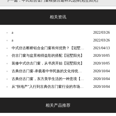
下一篇：
中式铝合金门窗根据古建样式选择[冠墅阳光]
相关资讯
a
2022/03/26
●
a
2022/03/26
●
中式仿古断桥铝合金门窗有何优势？【冠墅阳
2021/04/13
●
光】
仿古门窗与盆景相得益彰的搭配【冠墅阳光】
2020/10/05
●
装修中式仿古门窗，从书房开始【冠墅阳光】
2020/10/05
●
古典仿古门窗-承载着中华民族的文化传统
2020/10/04
●
【冠墅阳光】
古典仿古门窗，东方美学生活的一种意境【冠
2020/10/04
●
墅阳光】
从“快地产”入行到古典仿古门窗行业的市场转
2020/10/04
●
变【冠墅阳光】
相关产品推荐