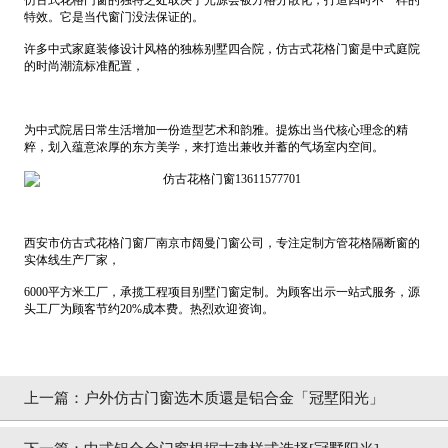
仿古式花格门窗的独特之处取决于光源会被方格分散化，打造四时不一样的
特效。它是当代窗门没法保证的。
许多中式家庭装修设计风格的独栋别墅四合院，仿古式花格门窗是中式庭院
的时尚潮流标准配置，
为中式院居日常生活增加一份造型艺术和韵雅。提炼出当代核心理念的精
粹，划入蕴意浓厚的东方美学，来打造出兼收并蓄的气场室内空间。
西安市仿古式花格门窗厂南京市阔曼门窗公司，专注定制方管花格隔断窗的
实体线生产厂家，
6000平方米工厂，承揽工程项目别墅门窗定制。为顾客出示一站式服务，源
头工厂为顾客节约20%成本费。热烈欢迎资询。
上一篇：
户外仿古门窗选木质還是铝合金「冠墅阳光」