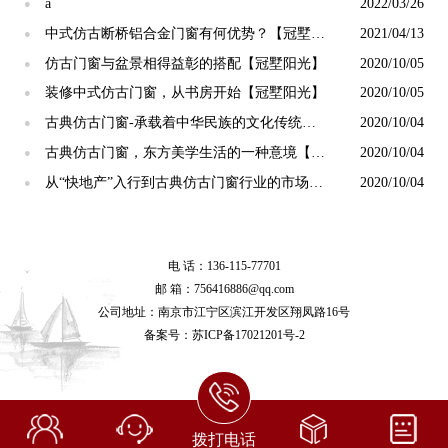
a
2022/03/26
●
中式仿古断桥铝合金门窗有何优势？【冠墅阳
2021/04/13
●
光】
仿古门窗与盆景相得益彰的搭配【冠墅阳光】
2020/10/05
●
装修中式仿古门窗，从书房开始【冠墅阳光】
2020/10/05
●
古典仿古门窗-承载着中华民族的文化传统
2020/10/04
●
【冠墅阳光】
古典仿古门窗，东方美学生活的一种意境【冠
2020/10/04
●
墅阳光】
从“快地产”入行到古典仿古门窗行业的市场转
2020/10/04
●
变【冠墅阳光】
电 话：136-115-77701
邮 箱：756416886@qq.com
公司地址：南京市江宁区滨江开发区翔凤路16号
备案号：
苏ICP备17021201号-2
拨打电话