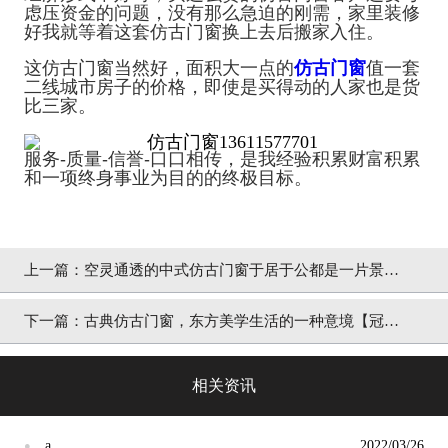
虑压资金的问题，没有那么急迫的刚需，家里装修
好我就等着这套仿古门窗换上去后搬家入住。
这仿古门窗当然好，面积大一点的
仿古门窗
值一套
二线城市房子的价格，即使是买得动的人家也是货
比三家。
服务-质量-信誉-口口相传，是我经验积累财富积累
和一项终身事业为目的的终极目标。
上一篇：
空灵通透的中式仿古门窗于居于公都是一片景
【冠墅阳光】
下一篇：
古典仿古门窗，东方美学生活的一种意境【冠墅
阳光】
相关资讯
a
2022/03/26
●