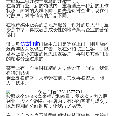
一腔热血就开始一股脑的开始干了。
在新的行业，新的领域内，重新适应一种新的工作
状态，面对的人群不同，原先是针对企业，现在针
对散户，对外销售的产品不同。
在地产媒体贩卖的是地产服务，针对的是大型，至
少是中型，再或者是成长性的地产黑马企业的营销
部门。
做古典
仿古门窗
门店生意则是等客上门，刚开店的
这两年因为没做过广告，没在外招揽过生客，所以
基本上是小范围的原先朋友客户，再就是其他门店
的顾客分流过来的。
某音上有一个名叫扛精的人，他说了一句话，我觉
得特别贴切。
创业要看趋势，大趋势在前，其次再看资源，能
力，技术。
按照这个1+3来套来框定和衡量，我这次人力入股
创业，投入全副身心在店内，有限的客流与成交，
以及模糊的分红制度，让我占尽劣势。
在一个自身本身不熟悉的领域内从事销售，之前针