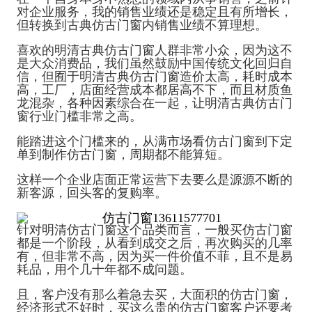
对企业服务，我的销售业绩还是稳定且有所增长，
但转换到古典仿古门窗内销售业绩不算理想。
喜欢的明清古典仿古门窗人群非常小众，因为这不
是大众消费品，我们虽然鼓励中国传统文化回归自
信，但囿于明清古典仿古门窗造价太高，耗时成本
高，工厂，店面经营成本都居高不下，而且材质鱼
龙混杂，各种因素综合在一起，让明清古典仿古门
窗行业门槛非常之高。
能踏进这个门槛来的，从满市场看仿古门窗到下定
单到制作仿古门窗，周期都不能算短。
这样一个企业店面正常运营下去要么是源源不断的
新客源，回头客的复购率。
针对明清仿古门窗这个品类而言，一般买仿古门窗
都是一个阶段，从看到成交之后，再次购买的几率
有，但非常不高，因为买一件价值不菲，且不是易
耗品，用个几十年都不成问题。
且，客户没有那么着急去买，大面积的仿古门窗， 
经济形式不好时，买这么贵的仿古门窗客户还要考