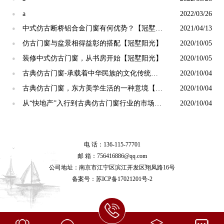
a
2022/03/26
●
中式仿古断桥铝合金门窗有何优势？【冠墅阳
2021/04/13
●
光】
仿古门窗与盆景相得益彰的搭配【冠墅阳光】
2020/10/05
●
装修中式仿古门窗，从书房开始【冠墅阳光】
2020/10/05
●
古典仿古门窗-承载着中华民族的文化传统
2020/10/04
●
【冠墅阳光】
古典仿古门窗，东方美学生活的一种意境【冠
2020/10/04
●
墅阳光】
从“快地产”入行到古典仿古门窗行业的市场转
2020/10/04
●
变【冠墅阳光】
电 话：136-115-77701
邮 箱：756416886@qq.com
公司地址：南京市江宁区滨江开发区翔凤路16号
备案号：
苏ICP备17021201号-2