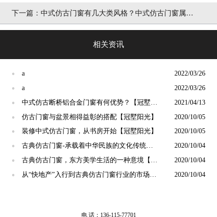
区别是什么？「冠墅阳光」
下一篇：
中式仿古门窗有几大类风格？中式仿古门窗属于
哪一类【冠墅阳光】
相关资讯
a
2022/03/26
●
a
2022/03/26
●
中式仿古断桥铝合金门窗有何优势？【冠墅阳
2021/04/13
●
光】
仿古门窗与盆景相得益彰的搭配【冠墅阳光】
2020/10/05
●
装修中式仿古门窗，从书房开始【冠墅阳光】
2020/10/05
●
古典仿古门窗-承载着中华民族的文化传统
2020/10/04
●
【冠墅阳光】
古典仿古门窗，东方美学生活的一种意境【冠
2020/10/04
●
墅阳光】
从“快地产”入行到古典仿古门窗行业的市场转
2020/10/04
●
变【冠墅阳光】
电 话：136-115-77701