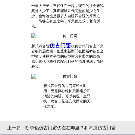
一栋大房子，三代住在一起，现在的社会来说
真是太少了，真正能够几代同堂的是少之又
少，也许这也是很多人自建四合院的原因之
一，能够在有生之年，享天伦之乐，老有所
依。
仿古门窗
新式四合院
模仿古代门窗上下夹
宕板的层次感，创造出新型凹弧面断桥铝合金
型材，使原本平面的铝型材具有柔美的线条
感，古代花格样式配合利落的清透玻璃，简约
雅致。
新式四合院仿古门窗经久耐
用，无需操心维护后期维护和
清洁的问题。可以实现一生只
换一次窗，见证几代同堂的天
伦之乐。
上一篇：
断桥铝仿古门窗优点在哪里？和木质仿古门窗的