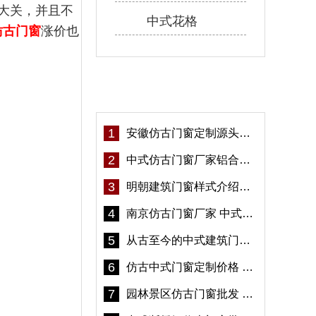
大关，并且不
中式花格
仿古门窗
涨价也
热门资讯
1
安徽仿古门窗定制源头厂家 好打理免维护-冠墅阳光
2
中式仿古门窗厂家铝合金仿古门窗定制 5年质保
3
明朝建筑门窗样式介绍——冠墅阳光
4
南京仿古门窗厂家 中式仿古门窗定制 节能防水
5
从古至今的中式建筑门窗到底有多美「冠墅阳光」
6
仿古中式门窗定制价格 铝合金仿古门窗报价
7
园林景区仿古门窗批发 铝合金仿古门窗采购-冠墅阳光