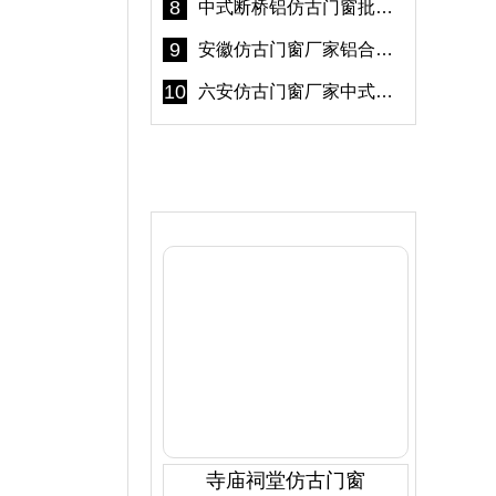
8
中式断桥铝仿古门窗批发 冠墅阳光仿古门窗 6000平米实体工厂
9
安徽仿古门窗厂家铝合金仿古门窗批发 免费设计出货快
10
六安仿古门窗厂家中式仿古门窗制作 6000平米源头厂家
产品推荐
寺庙祠堂仿古门窗