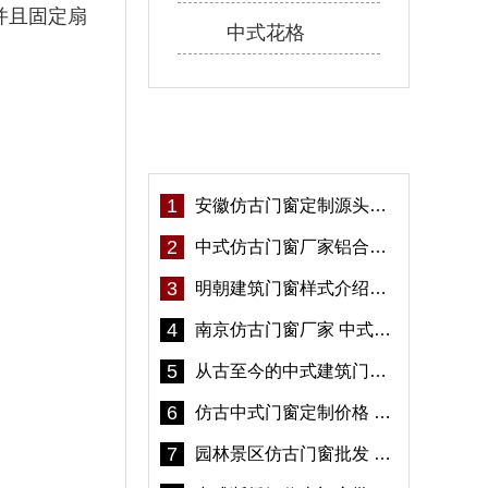
并且固定扇
中式花格
热门资讯
1
安徽仿古门窗定制源头厂家 好打理免维护-冠墅阳光
2
中式仿古门窗厂家铝合金仿古门窗定制 5年质保
3
明朝建筑门窗样式介绍——冠墅阳光
4
南京仿古门窗厂家 中式仿古门窗定制 节能防水
5
从古至今的中式建筑门窗到底有多美「冠墅阳光」
6
仿古中式门窗定制价格 铝合金仿古门窗报价
7
园林景区仿古门窗批发 铝合金仿古门窗采购-冠墅阳光