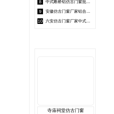
8
中式断桥铝仿古门窗批发 冠墅阳光仿古门窗 6000平米实体工厂
9
安徽仿古门窗厂家铝合金仿古门窗批发 免费设计出货快
10
六安仿古门窗厂家中式仿古门窗制作 6000平米源头厂家
产品推荐
寺庙祠堂仿古门窗