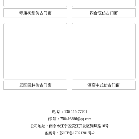
寺庙祠堂仿古门窗
四合院仿古门窗
景区园林仿古门窗
酒店中式仿古门窗
电 话：136-115-77701
邮 箱：756416886@qq.com
公司地址：南京市江宁区滨江开发区翔凤路16号
备案号：
苏ICP备17021201号-2