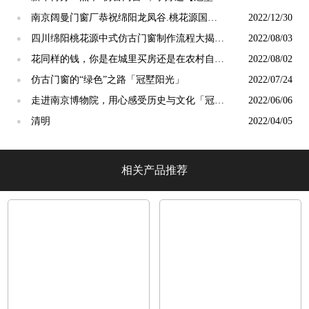
光】
南京阔曼门窗厂恭祝绵阳龙凤谷.桃花源国宅
2022/12/30
●
品鉴会隆重启幕！
四川绵阳桃花源中式仿古门窗制作流程大揭秘
2022/08/03
●
【冠墅阳光】
花同样的钱，你是在城里买房还是在农村自建
2022/08/02
●
房？「冠墅阳光」
仿古门窗的“绿色”之路「冠墅阳光」
2022/07/24
●
走进南京博物院，用心感受历史与文化「冠墅
2022/06/06
●
阳光」
清明
2022/04/05
●
相关产品推荐