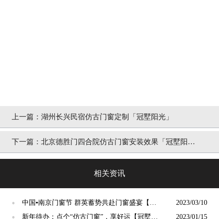
上一篇：
湖州长兴民宿仿古门窗定制「冠墅阳光」
下一篇：
北京德胜门四合院仿古门窗安装效果「冠墅阳
光」
相关资讯
中国▪南京门窗节 群英蓄势共赴门窗盛宴【冠
2023/03/10
●
墅阳光】
新年待办：点个“仿古门窗”，享好运【冠墅阳
2023/01/15
●