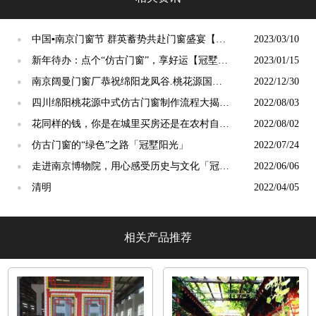
中国▪南京门窗节 群英蓄势共赴门窗盛宴【冠
2023/03/10
●
墅阳光】
新年待办：点个“仿古门窗”，享好运【冠墅阳
2023/01/15
●
光】
南京阔曼门窗厂恭祝绵阳龙凤谷.桃花源国宅
2022/12/30
●
品鉴会隆重启幕！
四川绵阳桃花源中式仿古门窗制作流程大揭秘
2022/08/03
●
【冠墅阳光】
花同样的钱，你是在城里买房还是在农村自建
2022/08/02
●
房？「冠墅阳光」
仿古门窗的“绿色”之路「冠墅阳光」
2022/07/24
●
走进南京博物院，用心感受历史与文化「冠墅
2022/06/06
●
阳光」
清明
2022/04/05
●
相关产品推荐