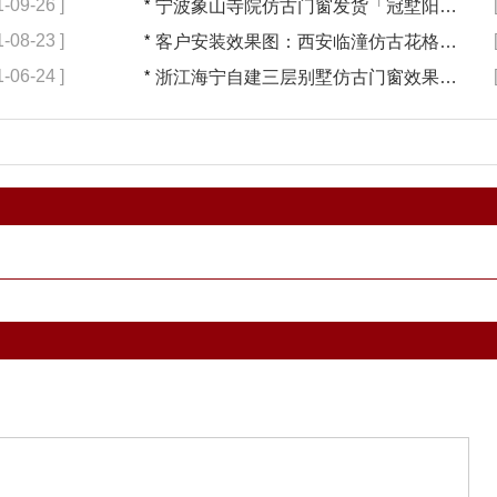
1-09-26 ]
*
宁波象山寺院仿古门窗发货「冠墅阳光」
1-08-23 ]
*
客户安装效果图：西安临潼仿古花格门窗反馈「冠墅阳光」
1-06-24 ]
*
浙江海宁自建三层别墅仿古门窗效果图「冠墅阳光」