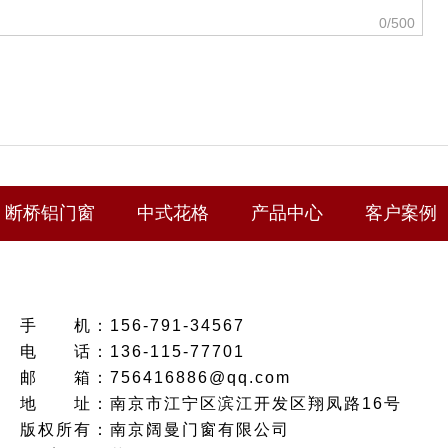
0
/500
断桥铝门窗
中式花格
产品中心
客户案例
手
机：
156-791-34567
电
话：
136-115-77701
邮
箱：
756416886@qq.com
地
址：
南京市江宁区滨江开发区翔凤路16号
版权所有：南京阔曼门窗有限公司