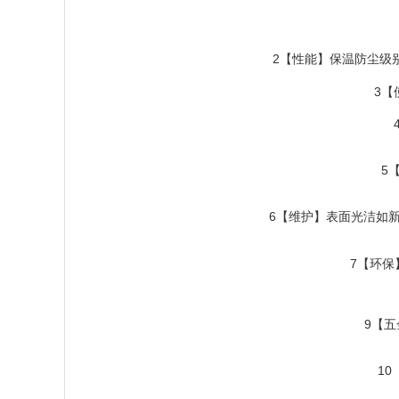
2【性能】
保温防尘级别
3【
5
6【维护】表面光洁如
7【环保
9【五
1