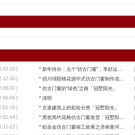
3-03-10 ]
*
新年待办：点个“仿古门窗”，享好运【冠墅阳光】
2-12-30 ]
*
四川绵阳桃花源中式仿古门窗制作流程大揭秘【冠墅阳光】
2-08-02 ]
*
仿古门窗的“绿色”之路「冠墅阳光」
2-06-06 ]
*
清明
2-01-18 ]
*
京派建筑上的彩绘分类「冠墅阳光」
2-01-04 ]
*
黑色简约花格仿古门窗发货「冠墅阳光」
1-11-22 ]
*
铝合金仿古门窗竣工效果之济南黄河文化展览馆「冠墅阳光」