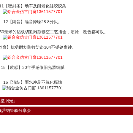
11【密封条】动车及耐老化硅胶胶条
12【隔音】隔音降噪28.8分贝。
到50毫米的铝板切割雕刻镂空工艺描金，喷涂，改色都可以。
【纱窗】抗剪耐划防蚊防盗304不锈钢窗纱。
15【质感】30年手感依旧光滑细腻
16【清结】雨水冲刷不氧化腐蚀
冠墅阳光」
频营销经验分享会