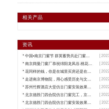
相关产品
资讯
*
[ 202
中国▪南京门窗节 群英蓄势共赴门窗盛宴【冠墅阳光】
*
[ 202
南京阔曼门窗厂恭祝绵阳龙凤谷.桃花源国宅品鉴会隆重启幕！
*
[ 202
花同样的钱，你是在城里买房还是在农村自建房？「冠墅阳光」
*
[ 202
走进南京博物院，用心感受历史与文化「冠墅阳光」
*
[ 202
苏州竹辉酒店大堂仿古门窗安装效果「冠墅阳光」
*
[ 202
北京德胜门四合院仿古门窗完工，京味浓郁「冠墅阳光」
*
[ 202
北京德胜门四合院仿古门窗安装效果「冠墅阳光」