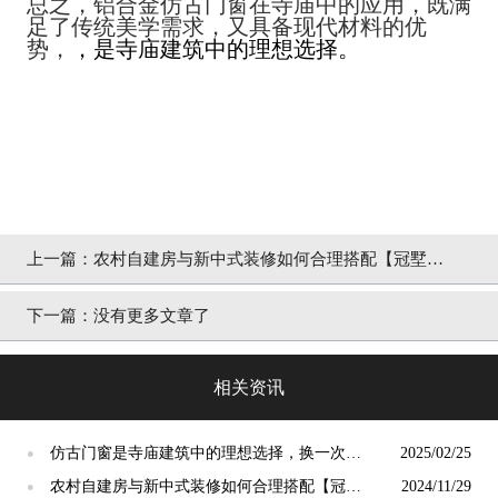
总之，铝合金仿古门窗在寺庙中的应用，既满
足了传统美学需求，又具备现代材料的优
势，
，是寺庙建筑中的理想选择。
上一篇：
农村自建房与新中式装修如何合理搭配【冠墅阳
光】
下一篇：
没有更多文章了
相关资讯
仿古门窗是寺庙建筑中的理想选择，换一次用
2025/02/25
●
终生【冠墅阳光】
农村自建房与新中式装修如何合理搭配【冠墅
2024/11/29
●