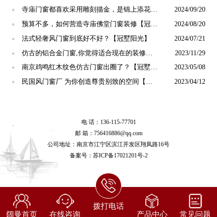
阳光】
寺庙门窗都喜欢采用雕刻描金，是锦上添花
2024/09/20
●
吗？【冠墅阳光】
预算不多，如何营造寺庙佛堂门窗装修【冠墅
2024/08/20
●
阳光】
法式轻奢风门窗到底好不好？【冠墅阳光】
2024/07/21
●
仿古的铝合金门窗,你觉得适合现在的装修吗?
2023/11/29
●
【冠墅阳光】
南京鸡鸣红木纹色仿古门窗出圈了？【冠墅阳
2023/05/08
●
光】
民国风门窗厂 为你创造尊贵别致的空间【冠
2023/04/12
●
墅阳光】
电 话：136-115-77701
邮 箱：756416886@qq.com
公司地址：南京市江宁区滨江开发区翔凤路16号
备案号：
苏ICP备17021201号-2
拨打电话
阔曼首页
在线咨询
产品中心
常见问题