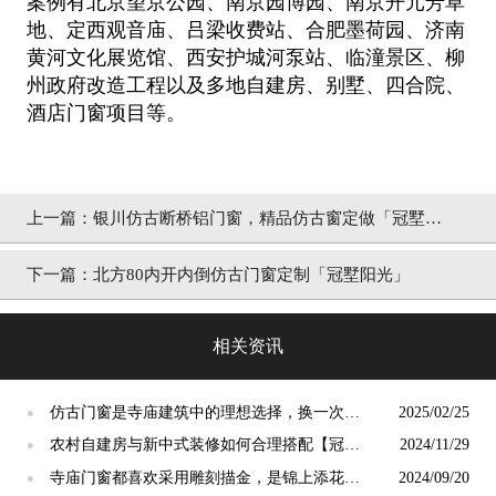
案例有北京望京公园、南京园博园、南京开元芳草
地、定西观音庙、吕梁收费站、合肥墨荷园、济南
黄河文化展览馆、西安护城河泵站、临潼景区、柳
州政府改造工程以及多地自建房、别墅、四合院、
酒店门窗项目等。
上一篇：
银川仿古断桥铝门窗，精品仿古窗定做「冠墅阳
光」
下一篇：
北方80内开内倒仿古门窗定制「冠墅阳光」
相关资讯
仿古门窗是寺庙建筑中的理想选择，换一次用
2025/02/25
●
终生【冠墅阳光】
农村自建房与新中式装修如何合理搭配【冠墅
2024/11/29
●
阳光】
寺庙门窗都喜欢采用雕刻描金，是锦上添花
2024/09/20
●