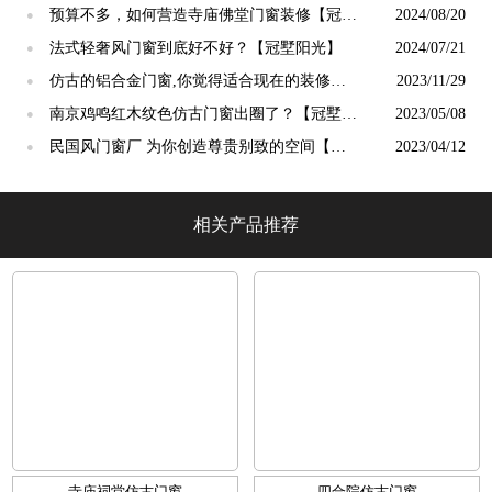
吗？【冠墅阳光】
预算不多，如何营造寺庙佛堂门窗装修【冠墅
2024/08/20
●
阳光】
法式轻奢风门窗到底好不好？【冠墅阳光】
2024/07/21
●
仿古的铝合金门窗,你觉得适合现在的装修吗?
2023/11/29
●
【冠墅阳光】
南京鸡鸣红木纹色仿古门窗出圈了？【冠墅阳
2023/05/08
●
光】
民国风门窗厂 为你创造尊贵别致的空间【冠
2023/04/12
●
墅阳光】
相关产品推荐
寺庙祠堂仿古门窗
四合院仿古门窗