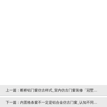
上一篇：
断桥铝门窗仿古样式_室内仿古门窗装修「冠墅阳
光」
下一篇：
内置格条窗不一定是铝合金仿古门窗_认知不同价