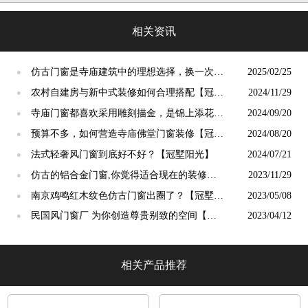
格迥异「冠墅阳光」
相关资讯
仿古门窗是寺庙建筑中的理想选择，换一次用
2025/02/25
●
终生【冠墅阳光】
农村自建房与新中式装修如何合理搭配【冠墅
2024/11/29
●
阳光】
寺庙门窗都喜欢采用雕刻描金，是锦上添花
2024/09/20
●
吗？【冠墅阳光】
预算不多，如何营造寺庙佛堂门窗装修【冠墅
2024/08/20
●
阳光】
法式轻奢风门窗到底好不好？【冠墅阳光】
2024/07/21
●
仿古的铝合金门窗,你觉得适合现在的装修吗?
2023/11/29
●
【冠墅阳光】
南京鸡鸣红木纹色仿古门窗出圈了？【冠墅阳
2023/05/08
●
光】
民国风门窗厂 为你创造尊贵别致的空间【冠
2023/04/12
●
墅阳光】
相关产品推荐