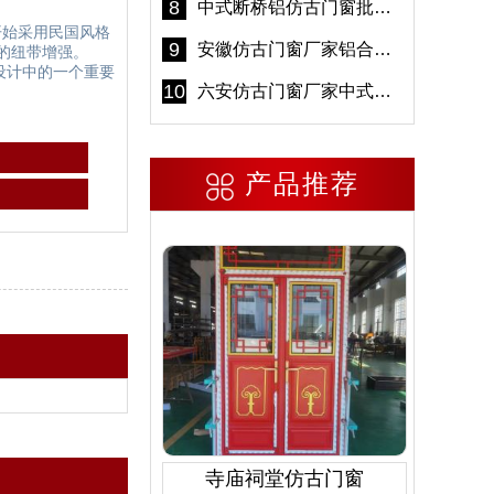
8
中式断桥铝仿古门窗批发 冠墅阳光仿古门窗 6000平米实体工厂
始采用民国风格
9
安徽仿古门窗厂家铝合金仿古门窗批发 免费设计出货快
的纽带增强。
设计中的一个重要
10
六安仿古门窗厂家中式仿古门窗制作 6000平米源头厂家
产品推荐
寺庙祠堂仿古门窗