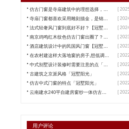
*
[ 202
仿古门窗是寺庙建筑中的理想选择，换一次用终生【冠墅阳光】
*
[ 202
寺庙门窗都喜欢采用雕刻描金，是锦上添花吗？【冠墅阳光】
*
[ 202
法式轻奢风门窗到底好不好？【冠墅阳光】
*
[ 202
南京鸡鸣红木纹色仿古门窗出圈了？【冠墅阳光】
*
[ 202
酒店建筑设计中的民国风门窗【冠墅阳光】
*
[ 202
在农村建这样大落地窗的房子,想低调都难吧【冠墅阳光】
*
[ 202
中式别墅设计装修时需要注意的点「冠墅阳光」
*
[ 202
古建筑之京派风格「冠墅阳光」
*
[ 202
仿古中式门窗的特点「冠墅阳光」
*
[ 202
云南建水240平自建房窗纱一体仿古门窗完工「冠墅阳光」
用户评论