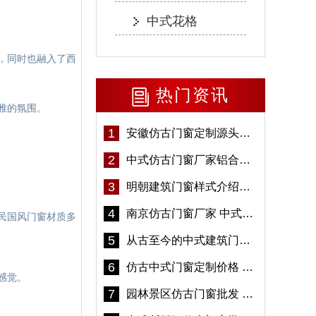
中式花格
，同时也融入了西
热门资讯
雅的氛围。
1
安徽仿古门窗定制源头厂家 好打理免维护-冠墅阳光
2
中式仿古门窗厂家铝合金仿古门窗定制 5年质保
3
明朝建筑门窗样式介绍——冠墅阳光
4
南京仿古门窗厂家 中式仿古门窗定制 节能防水
民国风门窗材质多
5
从古至今的中式建筑门窗到底有多美「冠墅阳光」
6
仿古中式门窗定制价格 铝合金仿古门窗报价
感觉。
7
园林景区仿古门窗批发 铝合金仿古门窗采购-冠墅阳光