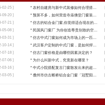
5-02-25 ]
*
农村自建房与新中式装修如何合理搭配【冠墅阳光】
4-09-20 ]
*
预算不多，如何营造寺庙佛堂门窗装修【冠墅阳光】
4-07-21 ]
*
仿古的铝合金门窗,你觉得适合现在的装修吗?【冠墅阳光】
3-05-08 ]
*
民国风门窗厂 为你创造尊贵别致的空间【冠墅阳光】
3-03-31 ]
*
仿古中式门窗如何成为市场上的一匹黑马【冠墅阳光】
2-10-14 ]
*
武汉客户定制的中式门窗，是如何焊接的呢？
2-07-18 ]
*
仿古门窗价格是由哪些因素决定的？
2-07-06 ]
*
为什么叫新中式，究竟新在哪里？
2-03-16 ]
*
中式小院搭配复古门窗散发出来的超凡气质 「冠墅阳光」
2-03-05 ]
*
儋州市仿古断桥铝合金门窗「冠墅阳光」