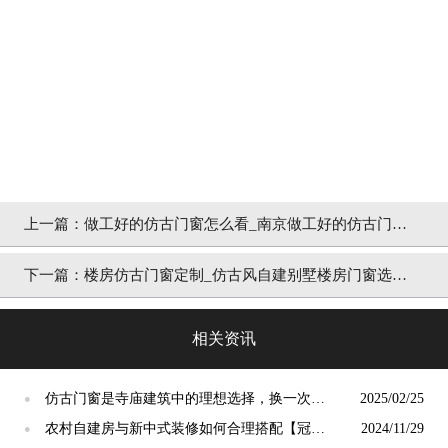
上一篇：
做工好的仿古门窗怎么看_南京做工好的仿古门窗
厂家「冠墅阳光」
下一篇：
楼房仿古门窗定制_仿古风自建别墅楼房门窗选择
攻略「冠墅阳光」
相关资讯
仿古门窗是寺庙建筑中的理想选择，换一次用
2025/02/25
●
终生【冠墅阳光】
农村自建房与新中式装修如何合理搭配【冠墅
2024/11/29
●