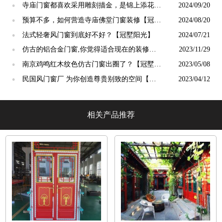
阳光】
寺庙门窗都喜欢采用雕刻描金，是锦上添花
2024/09/20
●
吗？【冠墅阳光】
预算不多，如何营造寺庙佛堂门窗装修【冠墅
2024/08/20
●
阳光】
法式轻奢风门窗到底好不好？【冠墅阳光】
2024/07/21
●
仿古的铝合金门窗,你觉得适合现在的装修吗?
2023/11/29
●
【冠墅阳光】
南京鸡鸣红木纹色仿古门窗出圈了？【冠墅阳
2023/05/08
●
光】
民国风门窗厂 为你创造尊贵别致的空间【冠
2023/04/12
●
墅阳光】
相关产品推荐