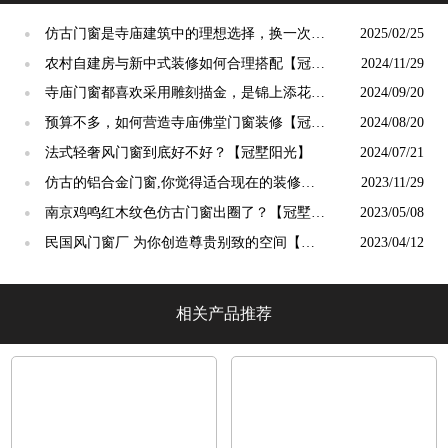
仿古门窗是寺庙建筑中的理想选择，换一次用
2025/02/25
●
终生【冠墅阳光】
农村自建房与新中式装修如何合理搭配【冠墅
2024/11/29
●
阳光】
寺庙门窗都喜欢采用雕刻描金，是锦上添花
2024/09/20
●
吗？【冠墅阳光】
预算不多，如何营造寺庙佛堂门窗装修【冠墅
2024/08/20
●
阳光】
法式轻奢风门窗到底好不好？【冠墅阳光】
2024/07/21
●
仿古的铝合金门窗,你觉得适合现在的装修吗?
2023/11/29
●
【冠墅阳光】
南京鸡鸣红木纹色仿古门窗出圈了？【冠墅阳
2023/05/08
●
光】
民国风门窗厂 为你创造尊贵别致的空间【冠
2023/04/12
●
墅阳光】
相关产品推荐