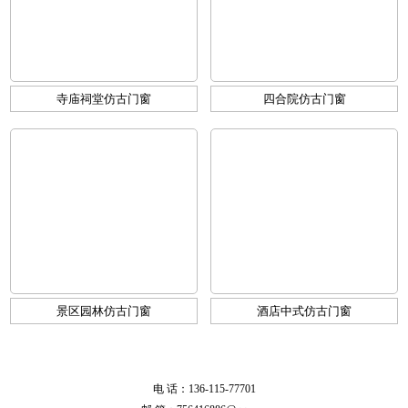
寺庙祠堂仿古门窗
四合院仿古门窗
景区园林仿古门窗
酒店中式仿古门窗
电 话：136-115-77701