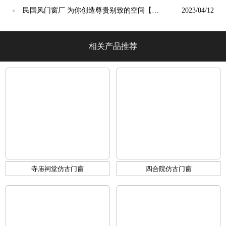
光】
民国风门窗厂 为你创造尊贵别致的空间【冠
2023/04/12
●
墅阳光】
相关产品推荐
寺庙祠堂仿古门窗
四合院仿古门窗