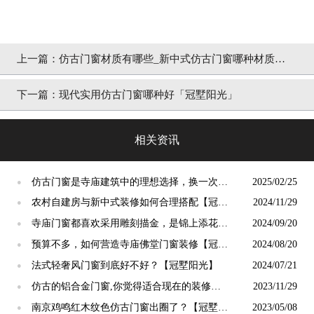
上一篇：
仿古门窗材质有哪些_新中式仿古门窗哪种材质好
「冠墅阳光」
下一篇：
现代实用仿古门窗哪种好「冠墅阳光」
相关资讯
仿古门窗是寺庙建筑中的理想选择，换一次用
2025/02/25
●
终生【冠墅阳光】
农村自建房与新中式装修如何合理搭配【冠墅
2024/11/29
●
阳光】
寺庙门窗都喜欢采用雕刻描金，是锦上添花
2024/09/20
●
吗？【冠墅阳光】
预算不多，如何营造寺庙佛堂门窗装修【冠墅
2024/08/20
●
阳光】
法式轻奢风门窗到底好不好？【冠墅阳光】
2024/07/21
●
仿古的铝合金门窗,你觉得适合现在的装修吗?
2023/11/29
●
【冠墅阳光】
南京鸡鸣红木纹色仿古门窗出圈了？【冠墅阳
2023/05/08
●