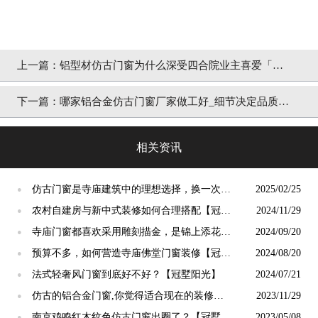
上一篇：
铝型材仿古门窗为什么深受四合院业主喜爱「冠
墅阳光」
下一篇：
哪家铝合金仿古门窗厂家做工好_细节决定品质
「冠墅阳光」
相关资讯
仿古门窗是寺庙建筑中的理想选择，换一次用
2025/02/25
●
终生【冠墅阳光】
农村自建房与新中式装修如何合理搭配【冠墅
2024/11/29
●
阳光】
寺庙门窗都喜欢采用雕刻描金，是锦上添花
2024/09/20
●
吗？【冠墅阳光】
预算不多，如何营造寺庙佛堂门窗装修【冠墅
2024/08/20
●
阳光】
法式轻奢风门窗到底好不好？【冠墅阳光】
2024/07/21
●
仿古的铝合金门窗,你觉得适合现在的装修吗?
2023/11/29
●
【冠墅阳光】
南京鸡鸣红木纹色仿古门窗出圈了？【冠墅阳
2023/05/08
●