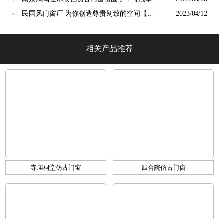
光】
民国风门窗厂 为你创造尊贵别致的空间【冠
2023/04/12
●
墅阳光】
相关产品推荐
寺庙祠堂仿古门窗
四合院仿古门窗