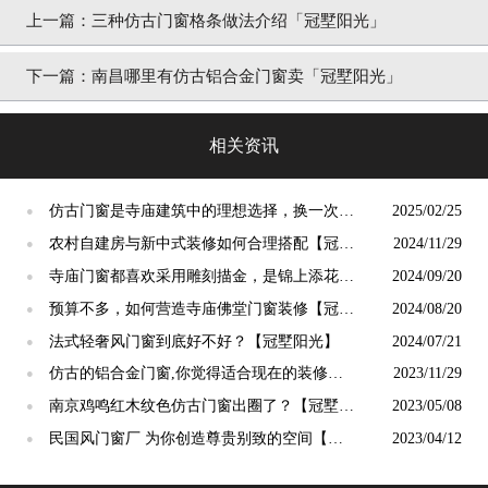
上一篇：
三种仿古门窗格条做法介绍「冠墅阳光」
下一篇：
南昌哪里有仿古铝合金门窗卖「冠墅阳光」
相关资讯
仿古门窗是寺庙建筑中的理想选择，换一次用
2025/02/25
●
终生【冠墅阳光】
农村自建房与新中式装修如何合理搭配【冠墅
2024/11/29
●
阳光】
寺庙门窗都喜欢采用雕刻描金，是锦上添花
2024/09/20
●
吗？【冠墅阳光】
预算不多，如何营造寺庙佛堂门窗装修【冠墅
2024/08/20
●
阳光】
法式轻奢风门窗到底好不好？【冠墅阳光】
2024/07/21
●
仿古的铝合金门窗,你觉得适合现在的装修吗?
2023/11/29
●
【冠墅阳光】
南京鸡鸣红木纹色仿古门窗出圈了？【冠墅阳
2023/05/08
●
光】
民国风门窗厂 为你创造尊贵别致的空间【冠
2023/04/12
●
墅阳光】