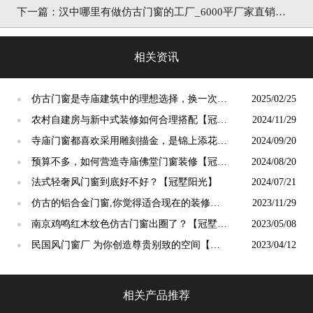
下一篇：
汉中哪里有做仿古门窗的工厂_6000平厂家直销价
「冠墅阳光」
相关资讯
仿古门窗是寺庙建筑中的理想选择，换一次用
2025/02/25
●
终生【冠墅阳光】
农村自建房与新中式装修如何合理搭配【冠墅
2024/11/29
●
阳光】
寺庙门窗都喜欢采用雕刻描金，是锦上添花
2024/09/20
●
吗？【冠墅阳光】
预算不多，如何营造寺庙佛堂门窗装修【冠墅
2024/08/20
●
阳光】
法式轻奢风门窗到底好不好？【冠墅阳光】
2024/07/21
●
仿古的铝合金门窗,你觉得适合现在的装修吗?
2023/11/29
●
【冠墅阳光】
南京鸡鸣红木纹色仿古门窗出圈了？【冠墅阳
2023/05/08
●
光】
民国风门窗厂 为你创造尊贵别致的空间【冠
2023/04/12
●
墅阳光】
相关产品推荐