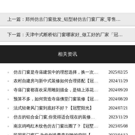
上一篇：
郑州仿古门窗批发_铝型材仿古门窗厂家_零售也
是出厂价「冠墅阳光」
下一篇：
天津中式断桥铝门窗哪家好_做工好的厂家「冠墅
阳光」
相关资讯
仿古门窗是寺庙建筑中的理想选择，换一次用
2025/02/25
●
终生【冠墅阳光】
农村自建房与新中式装修如何合理搭配【冠墅
2024/11/29
●
阳光】
寺庙门窗都喜欢采用雕刻描金，是锦上添花
2024/09/20
●
吗？【冠墅阳光】
预算不多，如何营造寺庙佛堂门窗装修【冠墅
2024/08/20
●
阳光】
法式轻奢风门窗到底好不好？【冠墅阳光】
2024/07/21
●
仿古的铝合金门窗,你觉得适合现在的装修吗?
2023/11/29
●
【冠墅阳光】
南京鸡鸣红木纹色仿古门窗出圈了？【冠墅阳
2023/05/08
●
光】
●