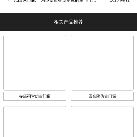
民国风门窗厂 为你创造尊贵别致的空间【冠
2023/04/12
墅阳光】
相关产品推荐
寺庙祠堂仿古门窗
四合院仿古门窗