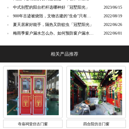
更好？【冠墅阳光】
中式别墅的阳台栏杆选哪种好「冠墅阳光」
2023/06/15
●
900年古迹被烧毁，文物古建的“生命”只有一
2022/08/19
●
次「冠墅阳光」
夏天居家好能手，隔热又防蚊虫「冠墅阳光」
2022/06/26
●
梅雨季窗户漏水怎么办。如何预防窗户漏水！
2022/06/01
●
「冠墅阳光」
相关产品推荐
寺庙祠堂仿古门窗
四合院仿古门窗