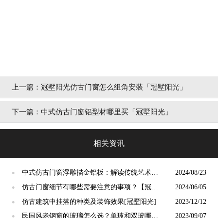
上一篇：
冠墅阳光仿古门窗怎么组角安装「冠墅阳光」
下一篇：
中式仿古门窗铝型材哪里买「冠墅阳光」
相关资讯
中式仿古门窗浮雕描金铝板：解读传统艺术的
2024/08/23
●
现代精髓【冠墅阳光】
仿古门窗细节有哪些需要注意的事项？【冠墅
2024/06/05
●
阳光】
仿古建筑中挂落的种类及装饰效果[冠墅阳光]
2023/12/12
●
民国风老钢窗的玻璃怎么选？单玻和双玻哪个
2023/09/07
●