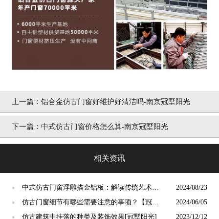
上一篇：
铝合金仿古门窗好维护好清洁吗-南京冠墅阳光
下一篇：
中式仿古门窗价格怎么算-南京冠墅阳光
相关资讯
中式仿古门窗浮雕描金铝板：解读传统艺术的
2024/08/23
●
现代精髓【冠墅阳光】
仿古门窗细节有哪些需要注意的事项？【冠墅
2024/06/05
●
阳光】
仿古建筑中挂落的种类及装饰效果[冠墅阳光]
2023/12/12
●