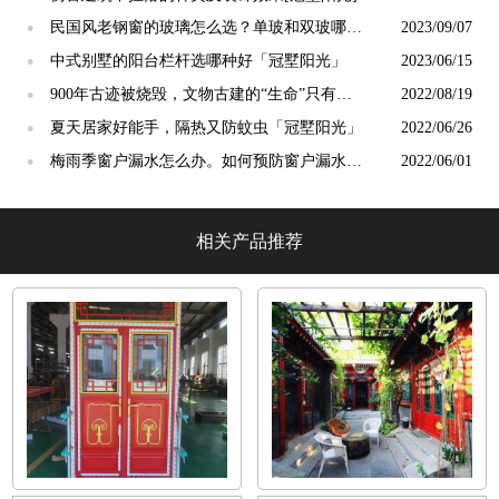
民国风老钢窗的玻璃怎么选？单玻和双玻哪个
2023/09/07
●
更好？【冠墅阳光】
中式别墅的阳台栏杆选哪种好「冠墅阳光」
2023/06/15
●
900年古迹被烧毁，文物古建的“生命”只有一
2022/08/19
●
次「冠墅阳光」
夏天居家好能手，隔热又防蚊虫「冠墅阳光」
2022/06/26
●
梅雨季窗户漏水怎么办。如何预防窗户漏水！
2022/06/01
●
「冠墅阳光」
相关产品推荐