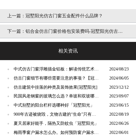
上一篇：
冠墅阳光仿古门窗五金配件什么品牌？
下一篇：
铝合金仿古门窗价格包安装费吗-冠墅阳光仿古门
窗
相关资讯
中式仿古门窗浮雕描金铝板：解读传统艺术的
2024/08/23
●
现代精髓【冠墅阳光】
仿古门窗细节有哪些需要注意的事项？【冠墅
2024/06/05
●
阳光】
仿古建筑中挂落的种类及装饰效果[冠墅阳光]
2023/12/12
●
民国风老钢窗的玻璃怎么选？单玻和双玻哪个
2023/09/07
●
更好？【冠墅阳光】
中式别墅的阳台栏杆选哪种好「冠墅阳光」
2023/06/15
●
900年古迹被烧毁，文物古建的“生命”只有一
2022/08/19
●
次「冠墅阳光」
夏天居家好能手，隔热又防蚊虫「冠墅阳光」
2022/06/26
●
梅雨季窗户漏水怎么办。如何预防窗户漏水！
2022/06/01
●