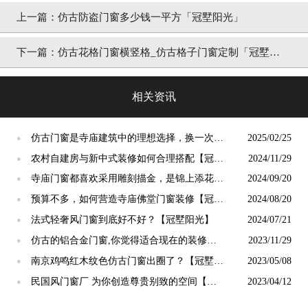
上一篇：
仿古防盗门窗多少钱一平方「冠墅阳光」
下一篇：
仿古花格门窗横竖格_仿古格子门窗定制「冠墅阳
光」
相关资讯
仿古门窗是寺庙建筑中的理想选择，换一次用
2025/02/25
●
终生【冠墅阳光】
农村自建房与新中式装修如何合理搭配【冠墅
2024/11/29
●
阳光】
寺庙门窗都喜欢采用雕刻描金，是锦上添花
2024/09/20
●
吗？【冠墅阳光】
预算不多，如何营造寺庙佛堂门窗装修【冠墅
2024/08/20
●
阳光】
法式轻奢风门窗到底好不好？【冠墅阳光】
2024/07/21
●
仿古的铝合金门窗,你觉得适合现在的装修吗?
2023/11/29
●
【冠墅阳光】
南京鸡鸣红木纹色仿古门窗出圈了？【冠墅阳
2023/05/08
●
光】
民国风门窗厂 为你创造尊贵别致的空间【冠
2023/04/12
●
墅阳光】