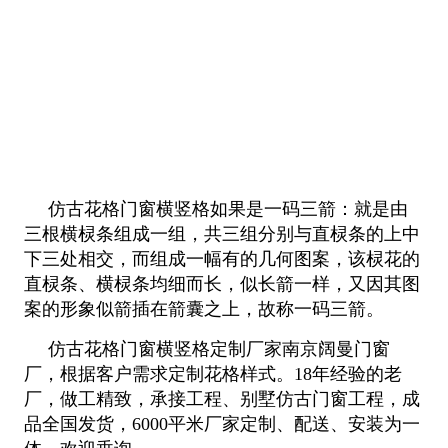
仿古花格门窗横竖格如果是一码三箭：就是由
三根横棂条组成一组，共三组分别与直棂条的上中
下三处相交，而组成一幅有
的几何图案，该棂花的
直棂条、横棂条均细而长，似长箭一样，又因其图
案的形象似箭插在箭囊之上，故称一码三箭。
仿古花格门窗横竖格定制厂家南京阔曼门窗
厂，根据客户需求定制花格样式。18年经验的老
厂，做工精致，承接工程、别墅
仿古门窗工程，成
品全国发货，6000平米厂家定制、配送、安装为一