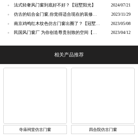
阳光】
法式轻奢风门窗到底好不好？【冠墅阳光】
2024/07/21
●
仿古的铝合金门窗,你觉得适合现在的装修吗?
2023/11/29
●
【冠墅阳光】
南京鸡鸣红木纹色仿古门窗出圈了？【冠墅阳
2023/05/08
●
光】
民国风门窗厂 为你创造尊贵别致的空间【冠
2023/04/12
●
墅阳光】
相关产品推荐
寺庙祠堂仿古门窗
四合院仿古门窗