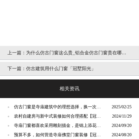
上一篇：
为什么仿古门窗这么贵_铝合金仿古门窗贵在哪里
「冠墅阳光」
下一篇：
仿古建筑用什么门窗「冠墅阳光」
相关资讯
仿古门窗是寺庙建筑中的理想选择，换一次用
2025/02/25
●
终生【冠墅阳光】
农村自建房与新中式装修如何合理搭配【冠墅
2024/11/29
●
阳光】
寺庙门窗都喜欢采用雕刻描金，是锦上添花
2024/09/20
●
吗？【冠墅阳光】
预算不多，如何营造寺庙佛堂门窗装修【冠墅
2024/08/20
●