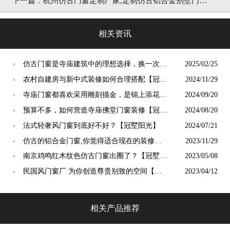
「冠墅阳光」
相关资讯
仿古门窗是寺庙建筑中的理想选择，换一次用
2025/02/25
●
终生【冠墅阳光】
农村自建房与新中式装修如何合理搭配【冠墅
2024/11/29
●
阳光】
寺庙门窗都喜欢采用雕刻描金，是锦上添花
2024/09/20
●
吗？【冠墅阳光】
预算不多，如何营造寺庙佛堂门窗装修【冠墅
2024/08/20
●
阳光】
法式轻奢风门窗到底好不好？【冠墅阳光】
2024/07/21
●
仿古的铝合金门窗,你觉得适合现在的装修吗?
2023/11/29
●
【冠墅阳光】
南京鸡鸣红木纹色仿古门窗出圈了？【冠墅阳
2023/05/08
●
光】
民国风门窗厂 为你创造尊贵别致的空间【冠
2023/04/12
●
墅阳光】
相关产品推荐