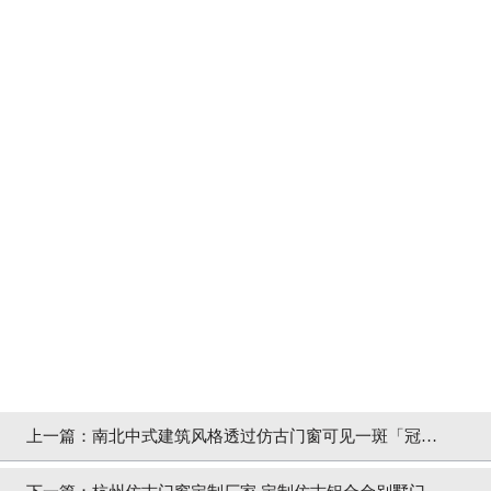
上一篇：
南北中式建筑风格透过仿古门窗可见一斑「冠墅
阳光」
下一篇：
杭州仿古门窗定制厂家,定制仿古铝合金别墅门窗