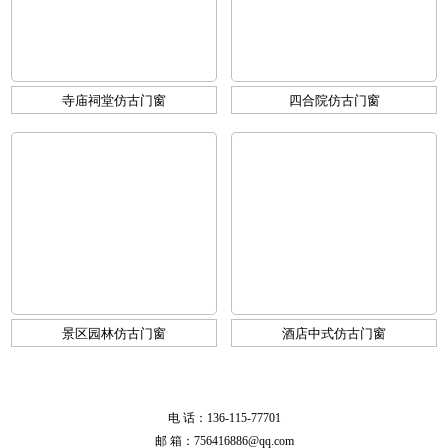
寺庙祠堂仿古门窗
四合院仿古门窗
景区园林仿古门窗
酒店中式仿古门窗
电 话：136-115-77701
邮 箱：756416886@qq.com