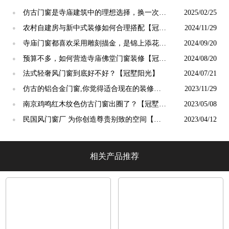
仿古门窗是寺庙建筑中的理想选择，换一次用
2025/02/25
●
终生【冠墅阳光】
农村自建房与新中式装修如何合理搭配【冠墅
2024/11/29
●
阳光】
寺庙门窗都喜欢采用雕刻描金，是锦上添花
2024/09/20
●
吗？【冠墅阳光】
预算不多，如何营造寺庙佛堂门窗装修【冠墅
2024/08/20
●
阳光】
法式轻奢风门窗到底好不好？【冠墅阳光】
2024/07/21
●
仿古的铝合金门窗,你觉得适合现在的装修吗?
2023/11/29
●
【冠墅阳光】
南京鸡鸣红木纹色仿古门窗出圈了？【冠墅阳
2023/05/08
●
光】
民国风门窗厂 为你创造尊贵别致的空间【冠
2023/04/12
●
墅阳光】
相关产品推荐