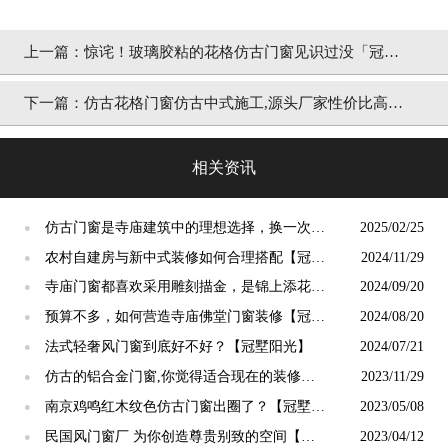
上一篇：
惊诧！玻璃胶粘的花格仿古门窗见识过没「冠墅
阳光」
下一篇：
仿古花格门窗仿古中式施工,源头厂家性价比高
「冠墅阳光」
相关资讯
仿古门窗是寺庙建筑中的理想选择，换一次用
2025/02/25
●
终生【冠墅阳光】
农村自建房与新中式装修如何合理搭配【冠墅
2024/11/29
●
阳光】
寺庙门窗都喜欢采用雕刻描金，是锦上添花
2024/09/20
●
吗？【冠墅阳光】
预算不多，如何营造寺庙佛堂门窗装修【冠墅
2024/08/20
●
阳光】
法式轻奢风门窗到底好不好？【冠墅阳光】
2024/07/21
●
仿古的铝合金门窗,你觉得适合现在的装修吗?
2023/11/29
●
【冠墅阳光】
南京鸡鸣红木纹色仿古门窗出圈了？【冠墅阳
2023/05/08
●
光】
民国风门窗厂 为你创造尊贵别致的空间【冠
2023/04/12
●