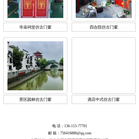
寺庙祠堂仿古门窗
四合院仿古门窗
景区园林仿古门窗
酒店中式仿古门窗
电 话：136-115-77701
邮 箱：756416886@qq.com