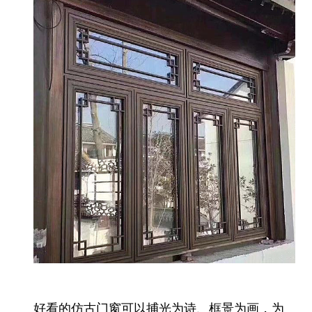
好看的仿古门窗可以捕光为诗、框景为画，为