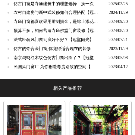
仿古门窗是寺庙建筑中的理想选择，换一次用
2025/02/25
●
终生【冠墅阳光】
农村自建房与新中式装修如何合理搭配【冠墅
2024/11/29
●
阳光】
寺庙门窗都喜欢采用雕刻描金，是锦上添花
2024/09/20
●
吗？【冠墅阳光】
预算不多，如何营造寺庙佛堂门窗装修【冠墅
2024/08/20
●
阳光】
法式轻奢风门窗到底好不好？【冠墅阳光】
2024/07/21
●
仿古的铝合金门窗,你觉得适合现在的装修吗?
2023/11/29
●
【冠墅阳光】
南京鸡鸣红木纹色仿古门窗出圈了？【冠墅阳
2023/05/08
●
光】
民国风门窗厂 为你创造尊贵别致的空间【冠
2023/04/12
●
墅阳光】
相关产品推荐