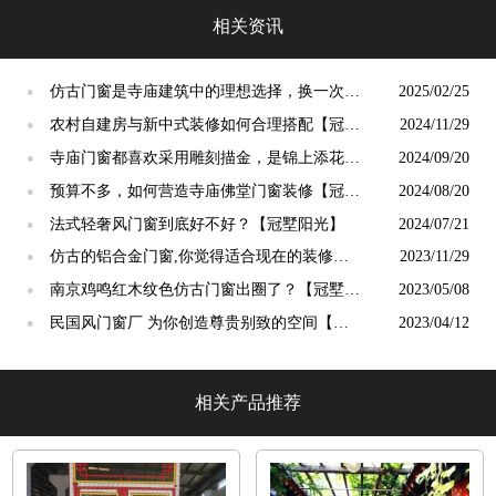
中用「冠墅阳光」
相关资讯
仿古门窗是寺庙建筑中的理想选择，换一次用
2025/02/25
●
终生【冠墅阳光】
农村自建房与新中式装修如何合理搭配【冠墅
2024/11/29
●
阳光】
寺庙门窗都喜欢采用雕刻描金，是锦上添花
2024/09/20
●
吗？【冠墅阳光】
预算不多，如何营造寺庙佛堂门窗装修【冠墅
2024/08/20
●
阳光】
法式轻奢风门窗到底好不好？【冠墅阳光】
2024/07/21
●
仿古的铝合金门窗,你觉得适合现在的装修吗?
2023/11/29
●
【冠墅阳光】
南京鸡鸣红木纹色仿古门窗出圈了？【冠墅阳
2023/05/08
●
光】
民国风门窗厂 为你创造尊贵别致的空间【冠
2023/04/12
●
墅阳光】
相关产品推荐