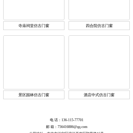
寺庙祠堂仿古门窗
四合院仿古门窗
景区园林仿古门窗
酒店中式仿古门窗
电 话：136-115-77701
邮 箱：756416886@qq.com