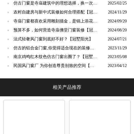
仿古门窗是寺庙建筑中的理想选择，换一次用
2025/02/25
●
终生【冠墅阳光】
农村自建房与新中式装修如何合理搭配【冠墅
2024/11/29
●
阳光】
寺庙门窗都喜欢采用雕刻描金，是锦上添花
2024/09/20
●
吗？【冠墅阳光】
预算不多，如何营造寺庙佛堂门窗装修【冠墅
2024/08/20
●
阳光】
法式轻奢风门窗到底好不好？【冠墅阳光】
2024/07/21
●
仿古的铝合金门窗,你觉得适合现在的装修吗?
2023/11/29
●
【冠墅阳光】
南京鸡鸣红木纹色仿古门窗出圈了？【冠墅阳
2023/05/08
●
光】
民国风门窗厂 为你创造尊贵别致的空间【冠
2023/04/12
●
墅阳光】
相关产品推荐