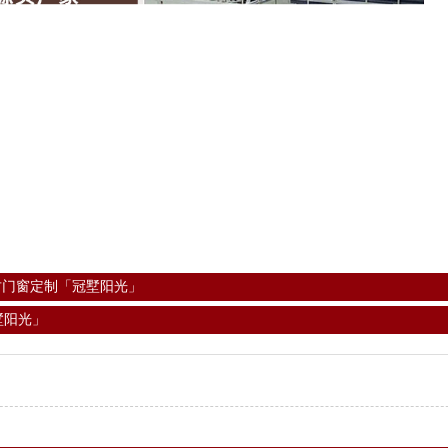
古门窗定制「冠墅阳光」
墅阳光」