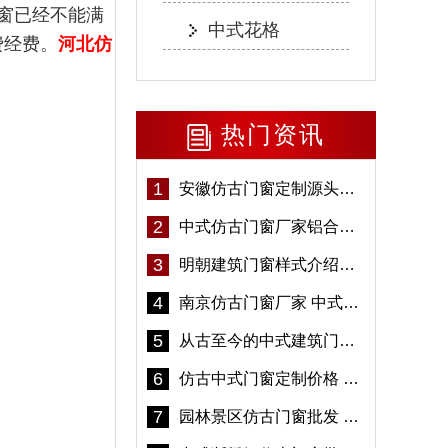
窗已经不能满
中式花格
费经费。
河北仿
热门资讯
1
安徽仿古门窗定制源头厂家 好打理免维护-冠墅阳光
2
中式仿古门窗厂家铝合金仿古门窗定制 5年质保
3
明朝建筑门窗样式介绍——冠墅阳光
4
南京仿古门窗厂家 中式仿古门窗定制 节能防水
5
从古至今的中式建筑门窗到底有多美「冠墅阳光」
6
仿古中式门窗定制价格 铝合金仿古门窗报价
7
园林景区仿古门窗批发 铝合金仿古门窗采购-冠墅阳光