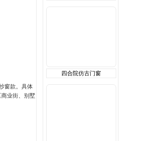
四合院仿古门窗
纱窗款。具体
区商业街、别墅