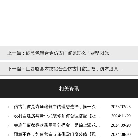
上一篇：
砂黑色铝合金仿古门窗见过么「冠墅阳光」
下一篇：
山西临县木纹铝合金仿古门窗定做，仿木逼真密
封防尘「冠墅阳光」
相关资讯
仿古门窗是寺庙建筑中的理想选择，换一次用
2025/02/25
●
终生【冠墅阳光】
农村自建房与新中式装修如何合理搭配【冠墅
2024/11/29
●
阳光】
寺庙门窗都喜欢采用雕刻描金，是锦上添花
2024/09/20
●
吗？【冠墅阳光】
预算不多，如何营造寺庙佛堂门窗装修【冠墅
2024/08/20
●