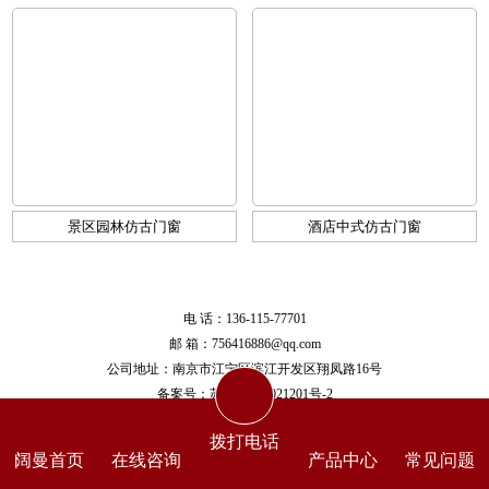
景区园林仿古门窗
酒店中式仿古门窗
电 话：136-115-77701
邮 箱：756416886@qq.com
公司地址：南京市江宁区滨江开发区翔凤路16号
备案号：
苏ICP备17021201号-2
拨打电话
阔曼首页
在线咨询
产品中心
常见问题