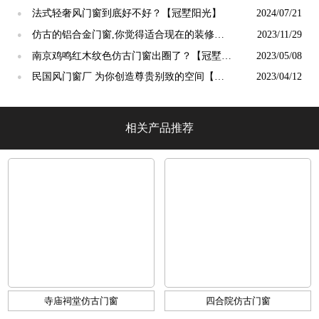
阳光】
法式轻奢风门窗到底好不好？【冠墅阳光】
2024/07/21
●
仿古的铝合金门窗,你觉得适合现在的装修吗?
2023/11/29
●
【冠墅阳光】
南京鸡鸣红木纹色仿古门窗出圈了？【冠墅阳
2023/05/08
●
光】
民国风门窗厂 为你创造尊贵别致的空间【冠
2023/04/12
●
墅阳光】
相关产品推荐
寺庙祠堂仿古门窗
四合院仿古门窗