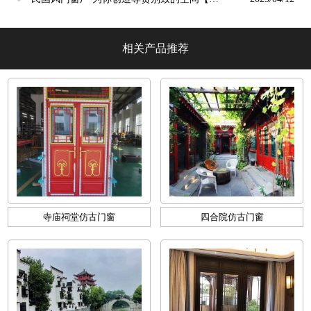
墅阳光】
相关产品推荐
寺庙祠堂仿古门窗
四合院仿古门窗