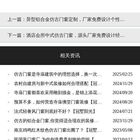
上一篇：
异型铝合金仿古门窗定制，厂家免费设计个性定
制「冠墅阳光」
下一篇：
酒店会所中式仿古门窗，源头厂家免费设计经典
样式「冠墅阳光」
相关资讯
仿古门窗是寺庙建筑中的理想选择，换一次用
2025/02/25
●
终生【冠墅阳光】
农村自建房与新中式装修如何合理搭配【冠墅
2024/11/29
●
阳光】
寺庙门窗都喜欢采用雕刻描金，是锦上添花
2024/09/20
●
吗？【冠墅阳光】
预算不多，如何营造寺庙佛堂门窗装修【冠墅
2024/08/20
●
阳光】
法式轻奢风门窗到底好不好？【冠墅阳光】
2024/07/21
●
仿古的铝合金门窗,你觉得适合现在的装修吗?
2023/11/29
●
【冠墅阳光】
南京鸡鸣红木纹色仿古门窗出圈了？【冠墅阳
2023/05/08
●
光】
民国风门窗厂 为你创造尊贵别致的空间【冠
2023/04/12
●