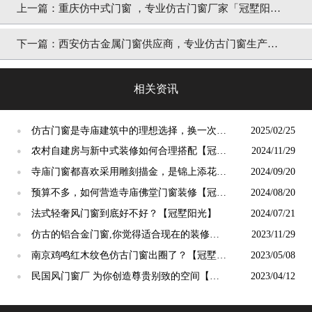
上一篇：
重庆仿中式门窗 ，专业仿古门窗厂家「冠墅阳
光」
下一篇：
西安仿古金属门窗供应商，专业仿古门窗生产厂
家「冠墅阳光」
相关资讯
仿古门窗是寺庙建筑中的理想选择，换一次用
2025/02/25
●
终生【冠墅阳光】
农村自建房与新中式装修如何合理搭配【冠墅
2024/11/29
●
阳光】
寺庙门窗都喜欢采用雕刻描金，是锦上添花
2024/09/20
●
吗？【冠墅阳光】
预算不多，如何营造寺庙佛堂门窗装修【冠墅
2024/08/20
●
阳光】
法式轻奢风门窗到底好不好？【冠墅阳光】
2024/07/21
●
仿古的铝合金门窗,你觉得适合现在的装修吗?
2023/11/29
●
【冠墅阳光】
南京鸡鸣红木纹色仿古门窗出圈了？【冠墅阳
2023/05/08
●
光】
民国风门窗厂 为你创造尊贵别致的空间【冠
2023/04/12
●
墅阳光】