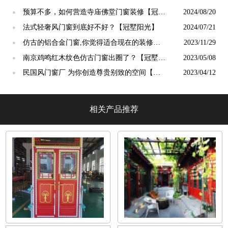
吗？【冠墅阳光】
预算不多，如何营造寺庙佛堂门窗装修【冠墅
2024/08/20
●
阳光】
法式轻奢风门窗到底好不好？【冠墅阳光】
2024/07/21
●
仿古的铝合金门窗,你觉得适合现在的装修吗?
2023/11/29
●
【冠墅阳光】
南京鸡鸣红木纹色仿古门窗出圈了？【冠墅阳
2023/05/08
●
光】
民国风门窗厂 为你创造尊贵别致的空间【冠
2023/04/12
●
墅阳光】
相关产品推荐