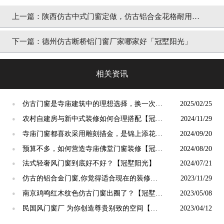
上一篇：
陕西仿古中式门窗定做，仿古铝合金花格耐用易
清洁「冠墅阳光」
下一篇：
德州仿古断桥铝门窗厂家哪家好「冠墅阳光」
相关资讯
仿古门窗是寺庙建筑中的理想选择，换一次用
2025/02/25
●
终生【冠墅阳光】
农村自建房与新中式装修如何合理搭配【冠墅
2024/11/29
●
阳光】
寺庙门窗都喜欢采用雕刻描金，是锦上添花
2024/09/20
●
吗？【冠墅阳光】
预算不多，如何营造寺庙佛堂门窗装修【冠墅
2024/08/20
●
阳光】
法式轻奢风门窗到底好不好？【冠墅阳光】
2024/07/21
●
仿古的铝合金门窗,你觉得适合现在的装修吗?
2023/11/29
●
【冠墅阳光】
南京鸡鸣红木纹色仿古门窗出圈了？【冠墅阳
2023/05/08
●
光】
民国风门窗厂 为你创造尊贵别致的空间【冠
2023/04/12
●
墅阳光】