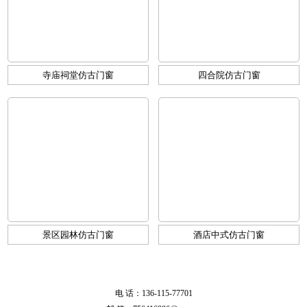
寺庙祠堂仿古门窗
四合院仿古门窗
景区园林仿古门窗
酒店中式仿古门窗
电 话：136-115-77701