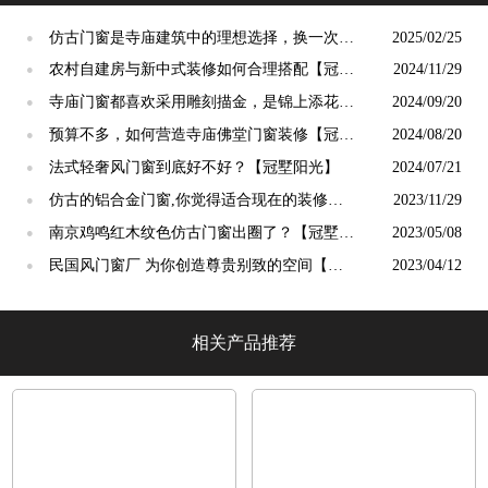
仿古门窗是寺庙建筑中的理想选择，换一次用
2025/02/25
●
终生【冠墅阳光】
农村自建房与新中式装修如何合理搭配【冠墅
2024/11/29
●
阳光】
寺庙门窗都喜欢采用雕刻描金，是锦上添花
2024/09/20
●
吗？【冠墅阳光】
预算不多，如何营造寺庙佛堂门窗装修【冠墅
2024/08/20
●
阳光】
法式轻奢风门窗到底好不好？【冠墅阳光】
2024/07/21
●
仿古的铝合金门窗,你觉得适合现在的装修吗?
2023/11/29
●
【冠墅阳光】
南京鸡鸣红木纹色仿古门窗出圈了？【冠墅阳
2023/05/08
●
光】
民国风门窗厂 为你创造尊贵别致的空间【冠
2023/04/12
●
墅阳光】
相关产品推荐