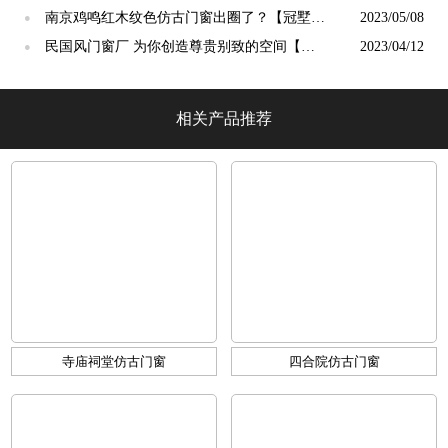
【冠墅阳光】
南京鸡鸣红木纹色仿古门窗出圈了？【冠墅阳
2023/05/08
●
光】
民国风门窗厂 为你创造尊贵别致的空间【冠
2023/04/12
●
墅阳光】
相关产品推荐
寺庙祠堂仿古门窗
四合院仿古门窗