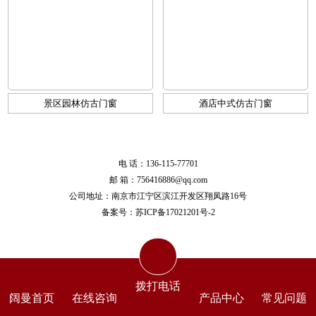
景区园林仿古门窗
酒店中式仿古门窗
电 话：136-115-77701
邮 箱：756416886@qq.com
公司地址：南京市江宁区滨江开发区翔凤路16号
备案号：
苏ICP备17021201号-2
拨打电话
阔曼首页
在线咨询
产品中心
常见问题