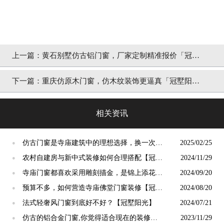
上一篇：
黄石别墅仿古铝门窗，厂家定制精准报价「冠墅
阳光」
下一篇：
重庆仿原木门窗，仿木纹装饰更逼真「冠墅阳
光」
相关资讯
仿古门窗是寺庙建筑中的理想选择，换一次用
2025/02/25
●
终生【冠墅阳光】
农村自建房与新中式装修如何合理搭配【冠墅
2024/11/29
●
阳光】
寺庙门窗都喜欢采用雕刻描金，是锦上添花
2024/09/20
●
吗？【冠墅阳光】
预算不多，如何营造寺庙佛堂门窗装修【冠墅
2024/08/20
●
阳光】
法式轻奢风门窗到底好不好？【冠墅阳光】
2024/07/21
●
仿古的铝合金门窗,你觉得适合现在的装修吗?
2023/11/29
●