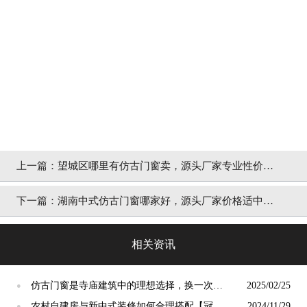
上一篇：
望城区哪里有仿古门窗卖，源头厂家专业性价比
高「冠墅阳光」
下一篇：
湖南中式仿古门窗哪家好，源头厂家价格适中性
价比高「冠墅阳光」
相关资讯
仿古门窗是寺庙建筑中的理想选择，换一次用
2025/02/25
●
终生【冠墅阳光】
农村自建房与新中式装修如何合理搭配【冠墅
2024/11/29
●