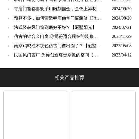
阳光】
寺庙门窗都喜欢采用雕刻描金，是锦上添花
2024/09/20
●
吗？【冠墅阳光】
预算不多，如何营造寺庙佛堂门窗装修【冠墅
2024/08/20
●
阳光】
法式轻奢风门窗到底好不好？【冠墅阳光】
2024/07/21
●
仿古的铝合金门窗,你觉得适合现在的装修吗?
2023/11/29
●
【冠墅阳光】
南京鸡鸣红木纹色仿古门窗出圈了？【冠墅阳
2023/05/08
●
光】
民国风门窗厂 为你创造尊贵别致的空间【冠
2023/04/12
●
墅阳光】
相关产品推荐