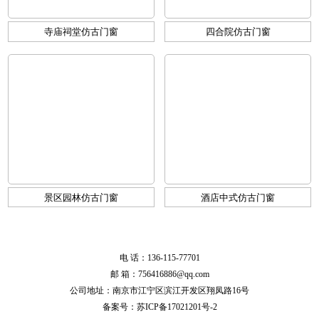
寺庙祠堂仿古门窗
四合院仿古门窗
景区园林仿古门窗
酒店中式仿古门窗
电 话：136-115-77701
邮 箱：756416886@qq.com
公司地址：南京市江宁区滨江开发区翔凤路16号
备案号：
苏ICP备17021201号-2