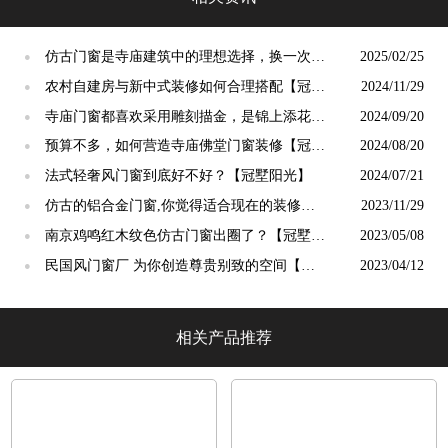
仿古门窗是寺庙建筑中的理想选择，换一次用
2025/02/25
●
终生【冠墅阳光】
农村自建房与新中式装修如何合理搭配【冠墅
2024/11/29
●
阳光】
寺庙门窗都喜欢采用雕刻描金，是锦上添花
2024/09/20
●
吗？【冠墅阳光】
预算不多，如何营造寺庙佛堂门窗装修【冠墅
2024/08/20
●
阳光】
法式轻奢风门窗到底好不好？【冠墅阳光】
2024/07/21
●
仿古的铝合金门窗,你觉得适合现在的装修吗?
2023/11/29
●
【冠墅阳光】
南京鸡鸣红木纹色仿古门窗出圈了？【冠墅阳
2023/05/08
●
光】
民国风门窗厂 为你创造尊贵别致的空间【冠
2023/04/12
●
墅阳光】
相关产品推荐